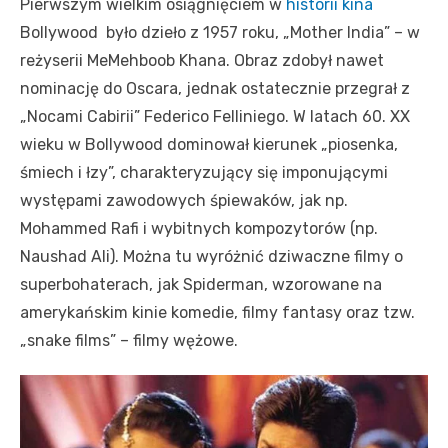
Pierwszym wielkim osiągnięciem w
historii kina
Bollywood było dzieło z 1957 roku, „Mother India” – w
reżyserii MeMehboob Khana. Obraz zdobył nawet
nominację do Oscara, jednak ostatecznie przegrał z
„Nocami Cabirii” Federico Felliniego. W latach 60. XX
wieku w Bollywood dominował kierunek „piosenka,
śmiech i łzy”, charakteryzujący się imponującymi
występami zawodowych śpiewaków, jak np.
Mohammed Rafi i wybitnych kompozytorów (np.
Naushad Ali). Można tu wyróżnić dziwaczne filmy o
superbohaterach, jak Spiderman, wzorowane na
amerykańskim kinie komedie, filmy fantasy oraz tzw.
„snake films” – filmy wężowe.