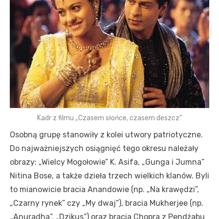
Kadr z filmu „Czasem słońce, czasem deszcz”
Osobną grupę stanowiły z kolei utwory patriotyczne.
Do najważniejszych osiągnięć tego okresu należały
obrazy: „Wielcy Mogołowie” K. Asifa, „Gunga i Jumna”
Nitina Bose, a także dzieła trzech wielkich klanów. Byli
to mianowicie bracia Anandowie (np. „Na krawędzi”,
„Czarny rynek” czy „My dwaj”), bracia Mukherjee (np.
„Anuradha”, „Dzikus”) oraz bracia Chopra z Pendżabu