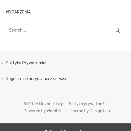
WYDARZENIA
S
S
search
e
E
a
A
R
r
C
c
H
h
Polityka Prywatności
f
o
Regulamin korzystania z serwisu
r
:
© 2026 Muzonetka.pl
Polityka prywatności
Powered by WordPress
Theme by Design Lab