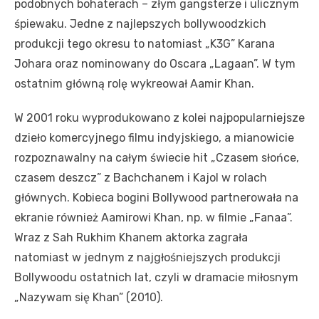
podobnych bohaterach – złym gangsterze i ulicznym
śpiewaku. Jedne z najlepszych bollywoodzkich
produkcji tego okresu to natomiast „K3G” Karana
Johara oraz nominowany do Oscara „Lagaan”. W tym
ostatnim główną rolę wykreował Aamir Khan.
W 2001 roku wyprodukowano z kolei najpopularniejsze
dzieło komercyjnego filmu indyjskiego, a mianowicie
rozpoznawalny na całym świecie hit „Czasem słońce,
czasem deszcz” z Bachchanem i Kajol w rolach
głównych. Kobieca bogini Bollywood partnerowała na
ekranie również Aamirowi Khan, np. w filmie „Fanaa”.
Wraz z Sah Rukhim Khanem aktorka zagrała
natomiast w jednym z najgłośniejszych produkcji
Bollywoodu ostatnich lat, czyli w dramacie miłosnym
„Nazywam się Khan” (2010).