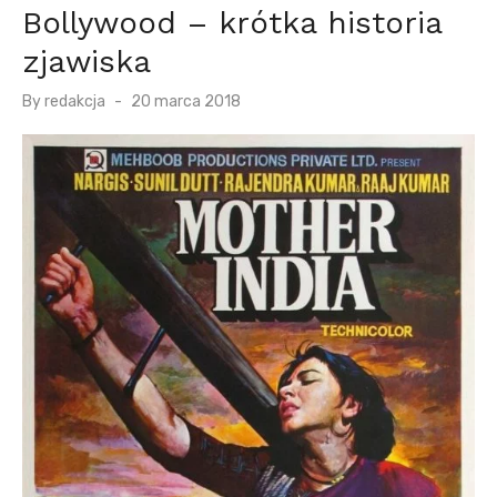
Bollywood – krótka historia
zjawiska
P
By
redakcja
20 marca 2018
o
s
t
e
d
o
n