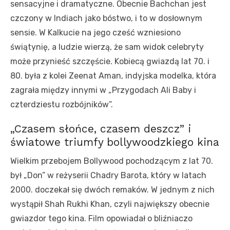
sensacyjne i dramatyczne. Obecnie Bachchan jest
czczony w Indiach jako bóstwo, i to w dosłownym
sensie. W Kalkucie na jego cześć wzniesiono
świątynię, a ludzie wierzą, że sam widok celebryty
może przynieść szczęście. Kobiecą gwiazdą lat 70. i
80. była z kolei Zeenat Aman, indyjska modelka, która
zagrała między innymi w „Przygodach Ali Baby i
czterdziestu rozbójników”.
„Czasem słońce, czasem deszcz” i
światowe triumfy bollywoodzkiego kina
Wielkim przebojem Bollywood pochodzącym z lat 70.
był „Don” w reżyserii Chadry Barota, który w latach
2000. doczekał się dwóch remaków. W jednym z nich
wystąpił Shah Rukhi Khan, czyli największy obecnie
gwiazdor tego kina. Film opowiadał o bliźniaczo