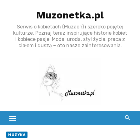
S
Muzonetka.pl
k
i
Serwis o kobietach (Muzach) i szeroko pojętej
p
kulturze. Poznaj teraz inspirujące historie kobiet
t
i kobiece pasje. Moda, uroda, styl życia, praca z
ciałem i duszą – oto nasze zainteresowania.
o
c
o
n
t
e
n
t
MUZYKA