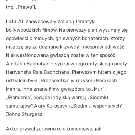
(np. „Prawo”).
Lata 70. zaowocowały zmianą tematyki
bollywoodzkich filmów. Na pierwszy plan wysunęły się
opowieści o młodych, gniewnych bohaterach, którzy
mszczą się za doznane krzywdy i niesprawiedliwość.
Niekwestionowaną gwiazdą został w ten sposób
Amitabh Bachchan – syn sławnego indyjskiego poety
Harivansha Raia Bachchana. Pierwszym hitem z jego
udziałem była „Bransoletka” w reżyserii Parakash
Mehra. Inne znane filmy gwiazdora to „Mur” i
„Płomienie”, będące indyjską wersją „Siedmiu
samurajów” Akiry Kurosavy i „Siedmiu wspaniałych”
Johna Sturgesa.
Aktor grywał zarówno role komediowe, jak i