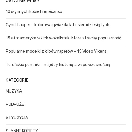
OSTATNIE WPISY
p
R
r
o
w
C
c
o
s
p
10 słynnych kobiet renesansu
H
h
s
t
i
f
Cyndi Lauper – kolorowa gwiazda lat osiemdziesiątych
t
:
s
o
:
r
u
15 afroamerykańskich wokalistek, które straciły popularność
:
Popularne modelki z klipów raperów – 15 Video Vixens
Toruńskie pomniki – między historią a współczesnością
KATEGORIE
MUZYKA
PODRÓŻE
STYL ŻYCIA
SŁYNNE KOBIETY