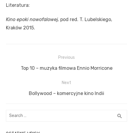
Literatura:
Kino epoki nowofalowej,
pod red. T. Lubelskiego,
Kraków 2015.
N
Previous
a
P
Top 10 – muzyka filmowa Ennio Morricone
w
r
i
Next
e
g
v
N
Bollywood – komercyjne kino Indii
a
i
e
c
o
x
S
S
search
u
t
j
e
E
s
p
a
a
A