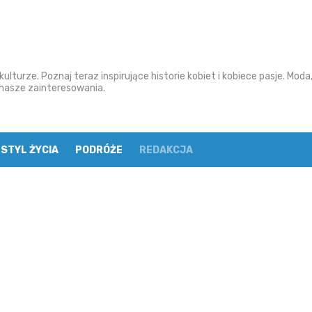
ulturze. Poznaj teraz inspirujące historie kobiet i kobiece pasje. Moda
o nasze zainteresowania.
STYL ŻYCIA
PODRÓŻE
REDAKCJA