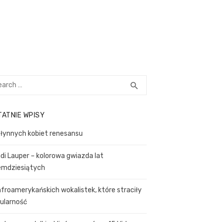
rch
SEARCH
search
TATNIE WPISY
słynnych kobiet renesansu
di Lauper – kolorowa gwiazda lat
emdziesiątych
afroamerykańskich wokalistek, które straciły
ularność