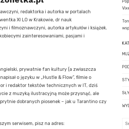
Pop
Vix
wczyni, redaktorka i autorka w portalach
wentka XI LO w Krakowie, dr nauk
Tor
i i filmoznawczyni, autorka artykułów i książek.
wsp
 kobiecymi zainteresowaniami, pasjami i
KA
MU
PO
angielski, prywatnie fan kultury (a zwłaszcza
apisał o języku w „Hustle & Flow”, filmie o
STY
or i redaktor tekstów technicznych w IT, dziś
SŁY
łycie z muzyką ilustracyjną może przysnąć, ale
prytnie dobranych piosenek – jak u Tarantino czy
WY
Sea
szym serwisem, pisz na adres:
for: