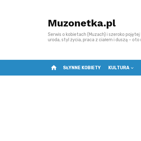
Skip
to
Muzonetka.pl
content
Serwis o kobietach (Muzach) i szeroko pojętej k
uroda, styl życia, praca z ciałem i duszą – ot
home
SŁYNNE KOBIETY
KULTURA