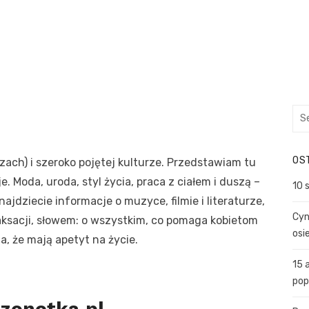
Sea
for:
OS
zach) i szeroko pojętej kulturze. Przedstawiam tu
je. Moda, uroda, styl życia, praca z ciałem i duszą –
10 
ajdziecie informacje o muzyce, filmie i literaturze,
Cyn
ksacji, słowem: o wszystkim, co pomaga kobietom
osi
, że mają apetyt na życie.
15 
pop
zonetka.pl