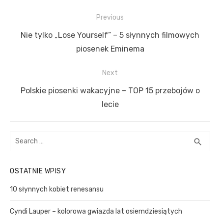
N
Previous
a
P
Nie tylko „Lose Yourself” – 5 słynnych filmowych
w
r
piosenek Eminema
i
e
Next
g
v
a
i
N
Polskie piosenki wakacyjne – TOP 15 przebojów o
c
o
e
lecie
u
x
j
s
t
a
S
S
search
p
p
w
e
E
o
o
a
A
p
OSTATNIE WPISY
s
R
r
s
i
C
c
t
t
10 słynnych kobiet renesansu
s
H
h
:
:
u
f
Cyndi Lauper – kolorowa gwiazda lat osiemdziesiątych
o