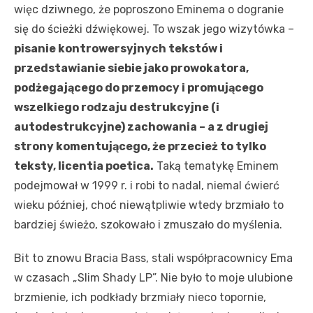
więc dziwnego, że poproszono Eminema o dogranie
się do ścieżki dźwiękowej. To wszak jego wizytówka –
pisanie kontrowersyjnych tekstów i
przedstawianie siebie jako prowokatora,
podżegającego do przemocy i promującego
wszelkiego rodzaju destrukcyjne (i
autodestrukcyjne) zachowania – a z drugiej
strony komentującego, że przecież to tylko
teksty, licentia poetica.
Taką tematykę Eminem
podejmował w 1999 r. i robi to nadal, niemal ćwierć
wieku później, choć niewątpliwie wtedy brzmiało to
bardziej świeżo, szokowało i zmuszało do myślenia.
Bit to znowu Bracia Bass, stali współpracownicy Ema
w czasach „Slim Shady LP”. Nie było to moje ulubione
brzmienie, ich podkłady brzmiały nieco topornie,