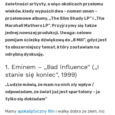
świetności artysty, a więc okolicach przełomu
wieków, kiedy wypuścił dwa – nomen omen –
przełomowe albumy, „The Slim Shady LP” i „The
Marshall Mathers LP”. Przyjrzymy się także
jednej nowszej produkcji. Uwaga: celowo
pomijam ścieżkę dźwiękową do „8 Mili”, gdyż jest
to obszerniejszy temat, który zostawiam na
odrębną dyskusję.
1. Eminem – „Bad Influence” („I
stanie się koniec”, 1999)
„Ludzie mówią, że mam na nich zły wpływ /
odpowiadam, że świat już jest spartolony – ja
tylko się dokładam”
Mamy
apokaliptyczny film
i walkę dobra ze złem, nic