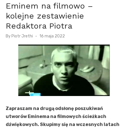
Eminem na filmowo –
kolejne zestawienie
Redaktora Piotra
P
By
Piotr Jrethi
16 maja 2022
o
s
t
e
d
o
n
Zapraszam na drugą odsłonę poszukiwań
utworów Eminema na filmowych ścieżkach
dźwiękowych. Skupimy się na wczesnych latach