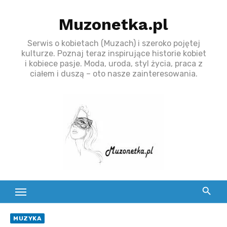
S
Muzonetka.pl
k
i
Serwis o kobietach (Muzach) i szeroko pojętej
p
kulturze. Poznaj teraz inspirujące historie kobiet
t
i kobiece pasje. Moda, uroda, styl życia, praca z
ciałem i duszą – oto nasze zainteresowania.
o
c
o
n
t
e
n
t
MUZYKA