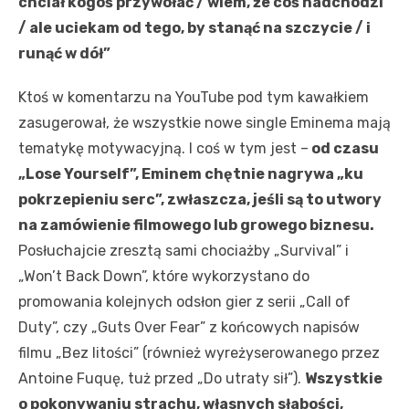
chciał kogoś przywołać / wiem, że coś nadchodzi
/ ale uciekam od tego, by stanąć na szczycie / i
runąć w dół”
Ktoś w komentarzu na YouTube pod tym kawałkiem
zasugerował, że wszystkie nowe single Eminema mają
tematykę motywacyjną. I coś w tym jest –
od czasu
„Lose Yourself”, Eminem chętnie nagrywa „ku
pokrzepieniu serc”, zwłaszcza, jeśli są to utwory
na zamówienie filmowego lub growego biznesu.
Posłuchajcie zresztą sami chociażby „Survival” i
„Won’t Back Down”, które wykorzystano do
promowania kolejnych odsłon gier z serii „Call of
Duty”, czy „Guts Over Fear” z końcowych napisów
filmu „Bez litości” (również wyreżyserowanego przez
Antoine Fuquę, tuż przed „Do utraty sił”).
Wszystkie
o pokonywaniu strachu, własnych słabości,