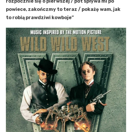
rozpocznie się o pierwszej / pot spływa mi po
powiece, zakończmy to teraz / pokażę wam, jak
to robią prawdziwi kowboje”