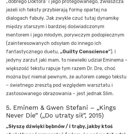
„dobrego Doktora” i jego protegowanego, zwłaszcza
jeżeli ich teksty przybierają formę opartej na
dialogach fabuły. Jak zwykle czuć tutaj dynamikę
między starszym i bardziej doświadczonym
mentorem i jego młodym, porywczym podopiecznym
(zainteresowanych odsyłam do innego ich
fantastycznego duetu,
„Guilty Conscience”
). I
jedyny zarzut jaki mam, to niewielki udział Eminema –
większość tekstu rapuje tym razem Dr. Dre, choć
można być niemal pewnym, że autorem całego tekstu
– świetnego zresztą pod względem warsztatu i
zastosowanego obrazowania – jest jednak Slim.
5. Eminem & Gwen Stefani – „Kings
Never Die” („Do utraty sił”, 2015)
„Słyszę dźwięki bębnów / i trąby, jakby ktoś