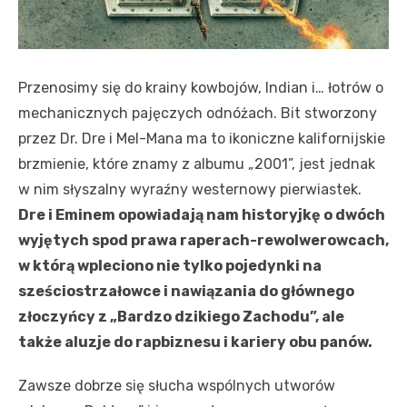
Przenosimy się do krainy kowbojów, Indian i… łotrów o
mechanicznych pajęczych odnóżach. Bit stworzony
przez Dr. Dre i Mel-Mana ma to ikoniczne kalifornijskie
brzmienie, które znamy z albumu „2001”, jest jednak
w nim słyszalny wyraźny westernowy pierwiastek.
Dre i Eminem opowiadają nam historyjkę o dwóch
wyjętych spod prawa raperach-rewolwerowcach,
w którą wpleciono nie tylko pojedynki na
sześciostrzałowce i nawiązania do głównego
złoczyńcy z „Bardzo dzikiego Zachodu”, ale
także aluzje do rapbiznesu i kariery obu panów.
Zawsze dobrze się słucha wspólnych utworów