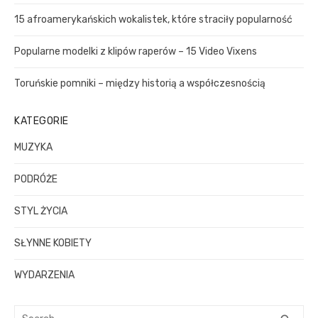
r
15 afroamerykańskich wokalistek, które straciły popularność
:
Popularne modelki z klipów raperów – 15 Video Vixens
Toruńskie pomniki – między historią a współczesnością
KATEGORIE
MUZYKA
PODRÓŻE
STYL ŻYCIA
SŁYNNE KOBIETY
WYDARZENIA
S