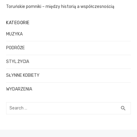
i
Toruńskie pomniki – między historią a współczesnością
e
w
KATEGORIE
p
MUZYKA
i
PODRÓŻE
s
ó
STYL ŻYCIA
w
SŁYNNE KOBIETY
WYDARZENIA
S
S
search
e
E
a
A
R
r
C
c