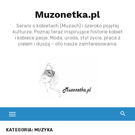
S
Muzonetka.pl
k
i
Serwis o kobietach (Muzach) i szeroko pojętej
p
kulturze. Poznaj teraz inspirujące historie kobiet
t
i kobiece pasje. Moda, uroda, styl życia, praca z
ciałem i duszą – oto nasze zainteresowania.
o
c
o
n
t
e
n
t
KATEGORIA:
MUZYKA