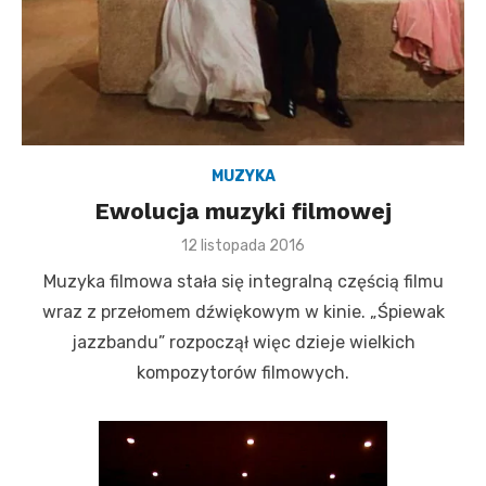
MUZYKA
Ewolucja muzyki filmowej
P
12 listopada 2016
o
Muzyka filmowa stała się integralną częścią filmu
s
t
wraz z przełomem dźwiękowym w kinie. „Śpiewak
e
jazzbandu” rozpoczął więc dzieje wielkich
d
o
kompozytorów filmowych.
n