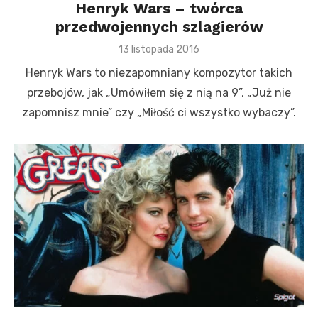
Henryk Wars – twórca
przedwojennych szlagierów
P
13 listopada 2016
o
Henryk Wars to niezapomniany kompozytor takich
s
t
przebojów, jak „Umówiłem się z nią na 9”, „Już nie
e
zapomnisz mnie” czy „Miłość ci wszystko wybaczy”.
d
o
n