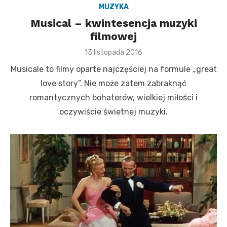
MUZYKA
Musical – kwintesencja muzyki
filmowej
P
13 listopada 2016
o
Musicale to filmy oparte najczęściej na formule „great
s
t
love story”. Nie może zatem zabraknąć
e
romantycznych bohaterów, wielkiej miłości i
d
o
oczywiście świetnej muzyki.
n