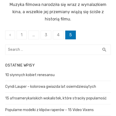
o
Muzyka filmowa narodziła się wraz z wynalazkiem
s
t
kina, a wszelkie jej przemiany wiążą się ściśle z
e
historią filmu.
d
o
n
S
‹
1
…
3
4
5
t
S
r
S
search
e
E
o
a
A
n
OSTATNIE WPISY
R
r
C
i
c
10 słynnych kobiet renesansu
H
h
c
f
Cyndi Lauper – kolorowa gwiazda lat osiemdziesiątych
o
o
w
r
15 afroamerykańskich wokalistek, które straciły popularność
a
:
Popularne modelki z klipów raperów – 15 Video Vixens
n