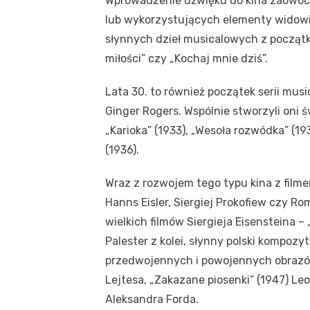
Wprowadzenie dźwięku do kina zaowo
lub wykorzystujących elementy widowis
słynnych dzieł musicalowych z początk
miłości” czy „Kochaj mnie dziś”.
Lata 30. to również początek serii music
Ginger Rogers. Wspólnie stworzyli oni 
„Karioka” (1933), „Wesoła rozwódka” (1
(1936).
Wraz z rozwojem tego typu kina z filme
Hanns Eisler, Siergiej Prokofiew czy R
wielkich filmów Siergieja Eisensteina –
Palester z kolei, słynny polski kompozy
przedwojennych i powojennych obrazów,
Lejtesa, „Zakazane piosenki” (1947) L
Aleksandra Forda.