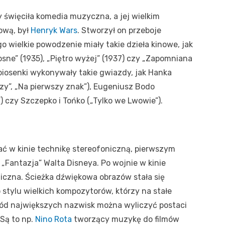
 święciła komedia muzyczna, a jej wielkim
kową, był
Henryk Wars
. Stworzył on przeboje
 wielkie powodzenie miały takie dzieła kinowe, jak
sne” (1935), „Piętro wyżej” (1937) czy „Zapomniana
 piosenki wykonywały takie gwiazdy, jak Hanka
y”, „Na pierwszy znak”), Eugeniusz Bodo
”) czy Szczepko i Tońko („Tylko we Lwowie”).
ć w kinie technikę stereofoniczną, pierwszym
„Fantazja” Walta Disneya. Po wojnie w kinie
niczna. Ścieżka dźwiękowa obrazów stała się
tylu wielkich kompozytorów, którzy na stałe
ród największych nazwisk można wyliczyć postaci
Są to np.
Nino Rota
tworzący muzykę do filmów