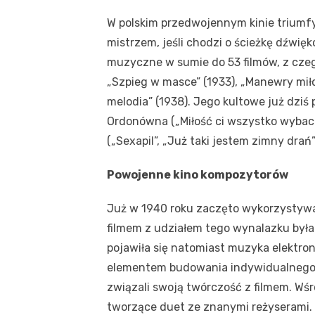
W polskim przedwojennym kinie triumfy
mistrzem, jeśli chodzi o ścieżkę dźwię
muzyczne w sumie do 53 filmów, z czego
„Szpieg w masce” (1933), „Manewry miło
melodia” (1938). Jego kultowe już dziś
Ordonówna („Miłość ci wszystko wybacz
(„Sexapil”, „Już taki jestem zimny drań
Powojenne kino kompozytorów
Już w 1940 roku zaczęto wykorzystywa
filmem z udziałem tego wynalazku była 
pojawiła się natomiast muzyka elektro
elementem budowania indywidualnego s
związali swoją twórczość z filmem. Wś
tworzące duet ze znanymi reżyserami. 