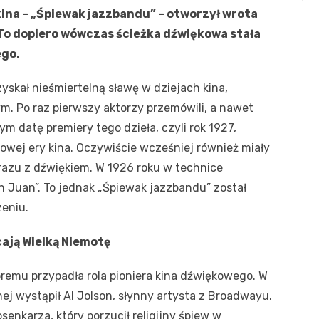
kina – „Śpiewak jazzbandu” – otworzył wrota
 To dopiero wówczas ścieżka dźwiękowa stała
ego.
yskał nieśmiertelną sławę w dziejach kina,
m. Po raz pierwszy aktorzy przemówili, a nawet
m datę premiery tego dzieła, czyli rok 1927,
kowej ery kina. Oczywiście wcześniej również miały
razu z dźwiękiem. W 1926 roku w technice
n Juan”. To jednak „Śpiewak jazzbandu” został
eniu.
cają Wielką Niemotę
óremu przypadła rola pioniera kina dźwiękowego. W
ej wystąpił Al Jolson, słynny artysta z Broadwayu.
senkarza, który porzucił religijny śpiew w