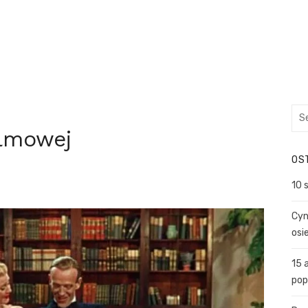
Sea
for:
ilmowej
OS
10 
Cyn
osi
15 
pop