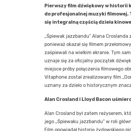
Pierwszy film dźwiękowy w historii 
do profesjonalnej muzyki filmowej.
się integralną częścią dzieła kinow
„Śpiewak jazzbandu” Alana Croslanda z
ponieważ okazał się filmem przełomowy
zaśpiewali na wielkim ekranie. Tym samy
uznaje się za oficjalny początek dźwię
miejsce próby połączenia filmowego ob
Vitaphone został zrealizowany film „Do
uznany za dzieło o historycznym znacz
Alan Crosland i Lloyd Bacon uśmier
Alan Crosland był zatem reżyserem, kt
jego „Śpiewaku jazzbandu” w roli główn
Film opowiadał historię żydowskiego pio