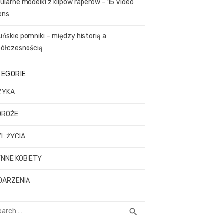
ularne modelki z klipów raperów – 15 Video
ens
uńskie pomniki – między historią a
ółczesnością
TEGORIE
ZYKA
DRÓŻE
L ŻYCIA
NNE KOBIETY
DARZENIA
rch
SEARCH
search