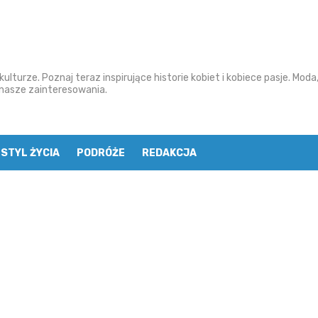
ulturze. Poznaj teraz inspirujące historie kobiet i kobiece pasje. Moda
o nasze zainteresowania.
STYL ŻYCIA
PODRÓŻE
REDAKCJA