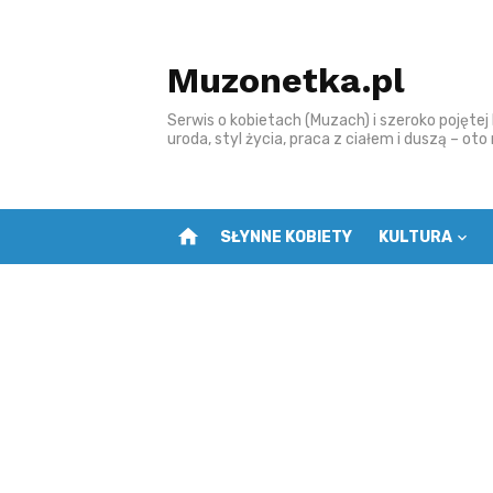
Skip
to
Muzonetka.pl
content
Serwis o kobietach (Muzach) i szeroko pojętej k
uroda, styl życia, praca z ciałem i duszą – ot
home
SŁYNNE KOBIETY
KULTURA