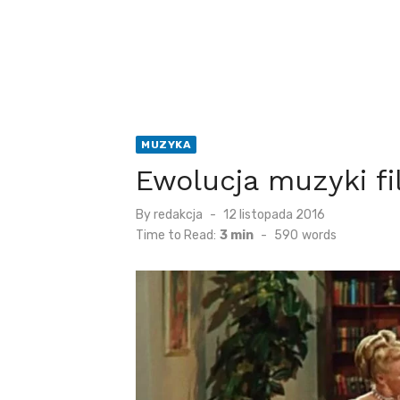
MUZYKA
Ewolucja muzyki f
Posted
By
redakcja
12 listopada 2016
on
Time to Read:
3 min
-
590
words