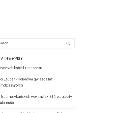
rch
SEARCH
search
TATNIE WPISY
słynnych kobiet renesansu
di Lauper – kolorowa gwiazda lat
emdziesiątych
afroamerykańskich wokalistek, które straciły
ularność