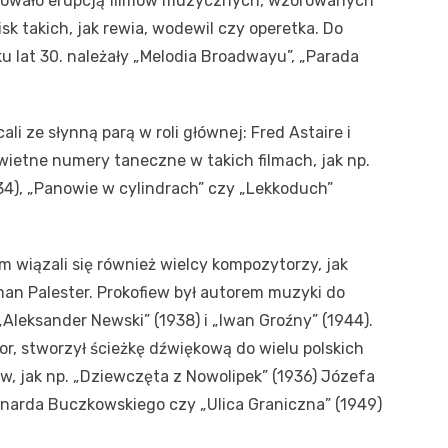
cowało erupcją filmów muzycznych, wzorowanych
k takich, jak rewia, wodewil czy operetka. Do
u lat 30. należały „Melodia Broadwayu”, „Parada
ali ze słynną parą w roli głównej: Fred Astaire i
świetne numery taneczne w takich filmach, jak np.
934), „Panowie w cylindrach” czy „Lekkoduch”
m wiązali się również wielcy kompozytorzy, jak
oman Palester. Prokofiew był autorem muzyki do
 „Aleksander Newski” (1938) i „Iwan Groźny” (1944).
tor, stworzył ścieżkę dźwiękową do wielu polskich
 jak np. „Dziewczęta z Nowolipek” (1936) Józefa
eonarda Buczkowskiego czy „Ulica Graniczna” (1949)