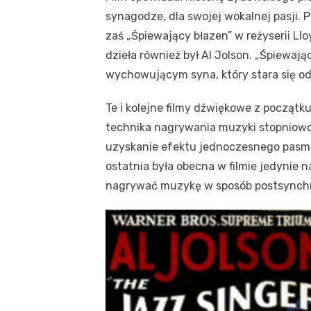
synagodze, dla swojej wokalnej pasji
zaś „Śpiewający błazen” w reżyserii Ll
dzieła również był Al Jolson. „Śpiewaj
wychowującym syna, który stara się od
Te i kolejne filmy dźwiękowe z początk
technika nagrywania muzyki stopniowo
uzyskanie efektu jednoczesnego pasma 
ostatnia była obecna w filmie jedynie 
nagrywać muzykę w sposób postsynchr