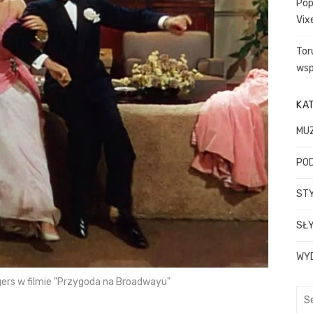
Pop
Vix
Tor
wsp
KA
MU
PO
STY
SŁY
WY
ogers w filmie "Przygoda na Broadwayu"
Sea
for: