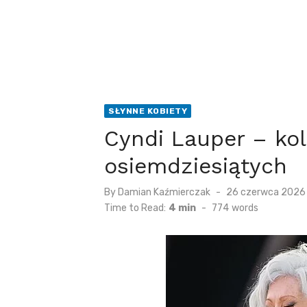
SŁYNNE KOBIETY
Cyndi Lauper – kol
osiemdziesiątych
Posted
By
Damian Kaźmierczak
26 czerwca 2026
on
Time to Read:
4 min
-
774
words