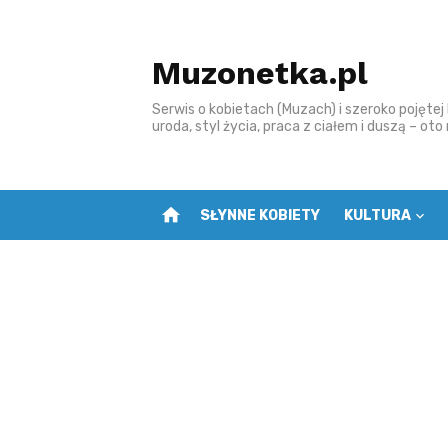
Skip
to
Muzonetka.pl
content
Serwis o kobietach (Muzach) i szeroko pojętej k
uroda, styl życia, praca z ciałem i duszą – ot
home
SŁYNNE KOBIETY
KULTURA