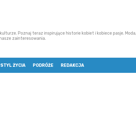
ulturze. Poznaj teraz inspirujące historie kobiet i kobiece pasje. Moda
o nasze zainteresowania.
STYL ŻYCIA
PODRÓŻE
REDAKCJA