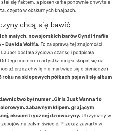
 stał się faktem, a piosenkarka ponownie chwytała
eta, często w obskurnych knajpach.
wczyny chcą się bawić
ich małych, nowojorskich barów Cyndi trafiła
– Davida Wolffa
. To za sprawą tej znajomości
) Lauper dostała życiową szansę i podpisała
. Od tego momentu artystka mogła skupić się na
ciaż przez chwilę nie martwiąc się o pieniądze i
3 roku na sklepowych półkach pojawił się album
awnictwo był numer „Girls Just Wanna to
 kolorowym, zabawnym klipem, grającym
snej, ekscentrycznej dziewczyny.
Utrzymany w
przebojów na całym świecie. Przekaz zawarty w