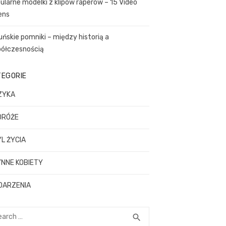
ularne modelki z klipów raperów – 15 Video
ens
uńskie pomniki – między historią a
ółczesnością
TEGORIE
ZYKA
DRÓŻE
L ŻYCIA
NNE KOBIETY
DARZENIA
rch
SEARCH
search