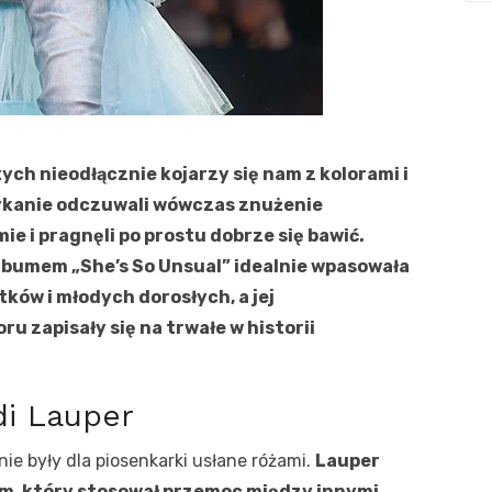
ch nieodłącznie kojarzy się nam z kolorami i
ykanie odczuwali wówczas znużenie
e i pragnęli po prostu dobrze się bawić.
lbumem „She’s So Unsual” idealnie wpasowała
ków i młodych dorosłych, a jej
u zapisały się na trwałe w historii
di Lauper
ie były dla piosenkarki usłane różami.
Lauper
m, który stosował przemoc między innymi