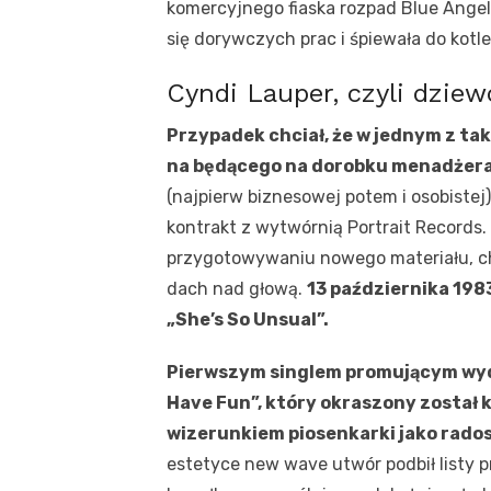
komercyjnego fiaska rozpad Blue Angel
się dorywczych prac i śpiewała do kotl
Cyndi Lauper, czyli dzie
Przypadek chciał, że w jednym z tak
na będącego na dorobku menadżera 
(najpierw biznesowej potem i osobistej
kontrakt z wytwórnią Portrait Records
przygotowywaniu nowego materiału, cho
dach nad głową.
13 października 198
„She’s So Unsual”.
Pierwszym singlem promującym wyd
Have Fun”, który okraszony został
wizerunkiem piosenkarki jako rado
estetyce new wave utwór podbił listy 