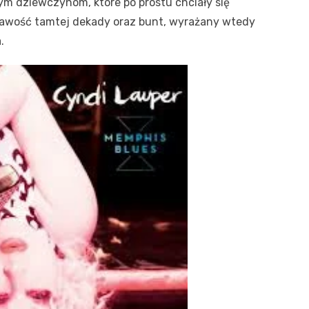
ym dziewczynom, które po prostu chciały się
krawość tamtej dekady oraz bunt, wyrażany wtedy
.