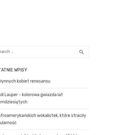
rch
SEARCH
search
TATNIE WPISY
słynnych kobiet renesansu
di Lauper – kolorowa gwiazda lat
emdziesiątych
afroamerykańskich wokalistek, które straciły
ularność