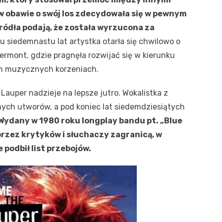
 w obawie o swój los zdecydowała się w pewnym
ródła podają, że została wyrzucona za
 siedemnastu lat artystka otarła się chwilowo o
ermont, gdzie pragnęła rozwijać się w kierunku
ch muzycznych korzeniach.
Lauper nadzieje na lepsze jutro. Wokalistka z
ych utworów, a pod koniec lat siedemdziesiątych
Wydany w 1980 roku longplay bandu pt. „Blue
 przez krytyków i słuchaczy zagranicą, w
podbił list przebojów.