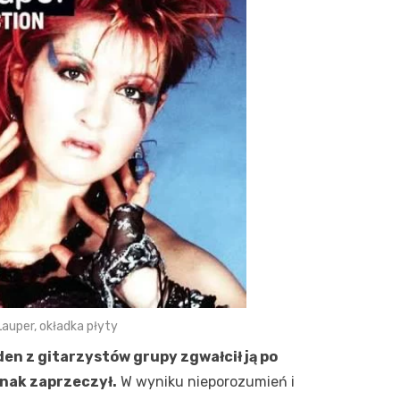
Lauper, okładka płyty
en z gitarzystów grupy zgwałcił ją po
dnak zaprzeczył.
W wyniku nieporozumień i