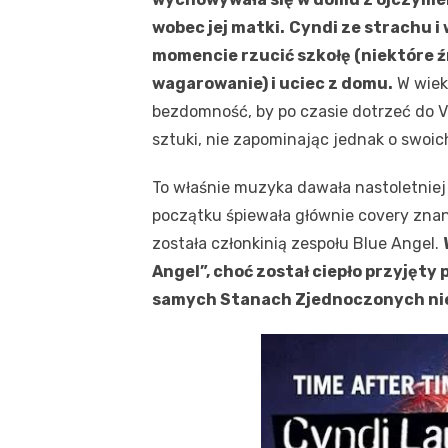
wobec jej matki.
Cyndi ze strachu i
momencie rzucić szkołę (niektóre ź
wagarowanie) i uciec z domu.
W wieku
bezdomność, by po czasie dotrzeć do V
sztuki, nie zapominając jednak o swoi
To właśnie muzyka dawała nastoletniej 
początku śpiewała głównie covery znan
została członkinią zespołu Blue Angel.
Angel”, choć został ciepło przyjęty
samych Stanach Zjednoczonych nie 