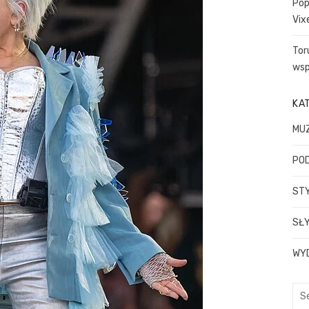
Pop
Vix
Tor
wsp
KA
MU
PO
STY
SŁY
WY
Sea
for: