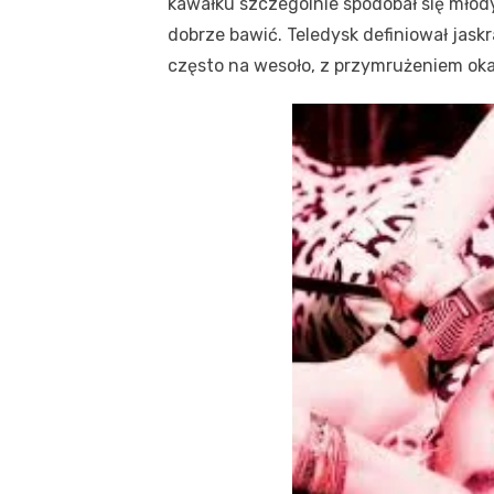
kawałku szczególnie spodobał się młod
dobrze bawić. Teledysk definiował jas
często na wesoło, z przymrużeniem oka