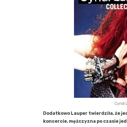
Cyndi 
Dodatkowo Lauper twierdziła, że jed
koncercie, mężczyzna po czasie je