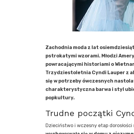
Zachodnia moda z lat osiemdziesiąty
pstrokatymi wzorami. Młodzi Amer
powracającymi historiami o Wietnami
Trzydziestoletnia Cyndi Lauper z a
się w potrzeby ówczesnych nastolat
charakterystyczna barwa i styl ubior
popkultury.
Trudne początki Cyn
Dzieciństwo i wczesny etap dorosłości n
wychowywała się w domu z ojczyme