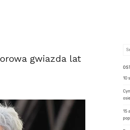
Sea
for:
orowa gwiazda lat
OS
10 
Cyn
osi
15 
pop