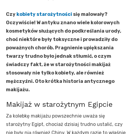
Czy
kobiety starożytności
się malowały?
Oczywiście! W antyku znano wiele kolorowych
kosmetyków służących do podkreślania urody,
choć niektóre były toksyczne i prowadziły do
poważnych chorób. Pragnienie upiększania
twarzy trudno było jednak stłumić, o czym
świadczy fakt, że w starożytności makijaż
stosowały nie tylko kobiety, ale również
mężczyźni. Oto krótka historia antycznego
makijażu.
Makijaż w starożytnym Egipcie
Za kolebkę makijażu powszechnie uważa się
starożytny Egipt, chociaż dzisiaj trudno ustalić, czy
nie były nią również Chiny. W każdym razie to właśnie