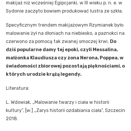
makijaż niż wcześniej Egipcjanki, w III wieku p. n. e. w
Sydonie zaczęto bowiem produkować lustra ze szkła.
Specyficznym trendem makijażowym Rzymianek było
malowanie żył na dłoniach na niebiesko, a paznokci na
czerwono za pomocą tak zwanej smoczej krwi.
Do
dziś popularne damy tej epoki, czyli Messalina,
małżonka Klaudiusza czy żona Nerona, Poppea, w
świadomości zbiorowej pozostają pięknościami, o
których urodzie krążą legendy.
Literatura:
L. Wdowiak, „Malowanie twarzy i ciała w historii
kultury”, [w:] „Zarys historii ozdabiania ciała”, Szczecin
2018.