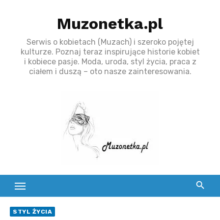
S
Muzonetka.pl
k
i
Serwis o kobietach (Muzach) i szeroko pojętej
p
kulturze. Poznaj teraz inspirujące historie kobiet
t
i kobiece pasje. Moda, uroda, styl życia, praca z
ciałem i duszą – oto nasze zainteresowania.
o
c
o
n
t
e
n
t
STYL ŻYCIA