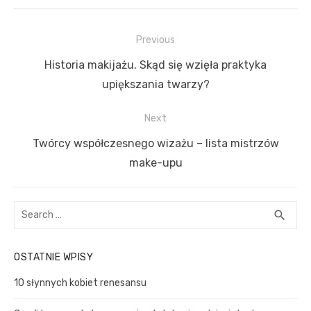
N
Previous
a
P
Historia makijażu. Skąd się wzięła praktyka
w
r
upiększania twarzy?
i
e
Next
g
v
a
i
N
Twórcy współczesnego wizażu – lista mistrzów
c
o
e
make-upu
u
x
j
s
t
a
S
S
search
p
p
w
e
E
o
o
a
A
p
OSTATNIE WPISY
s
R
r
s
i
C
c
t
t
10 słynnych kobiet renesansu
s
H
h
:
:
u
f