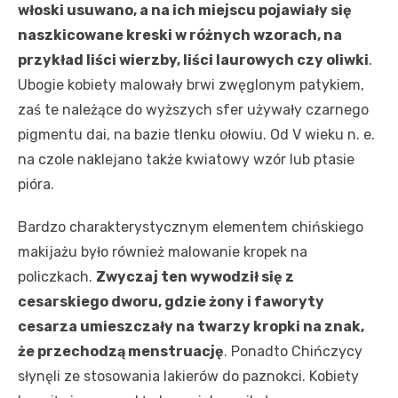
włoski usuwano, a na ich miejscu pojawiały się
naszkicowane kreski w różnych wzorach, na
przykład liści wierzby, liści laurowych czy oliwki
.
Ubogie kobiety malowały brwi zwęglonym patykiem,
zaś te należące do wyższych sfer używały czarnego
pigmentu dai, na bazie tlenku ołowiu. Od V wieku n. e.
na czole naklejano także kwiatowy wzór lub ptasie
pióra.
Bardzo charakterystycznym elementem chińskiego
makijażu było również malowanie kropek na
policzkach.
Zwyczaj ten wywodził się z
cesarskiego dworu, gdzie żony i faworyty
cesarza umieszczały na twarzy kropki na znak,
że przechodzą menstruację
. Ponadto Chińczycy
słynęli ze stosowania lakierów do paznokci. Kobiety