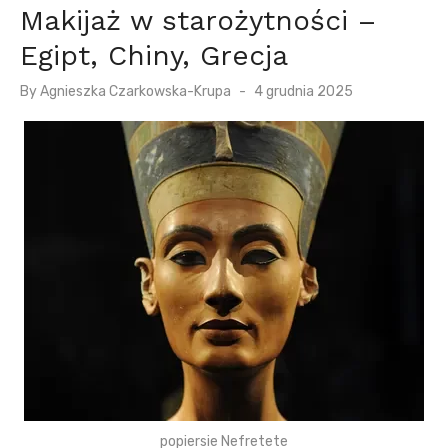
Makijaż w starożytności –
Egipt, Chiny, Grecja
P
By
Agnieszka Czarkowska-Krupa
4 grudnia 2025
o
s
t
e
d
o
n
popiersie Nefretete