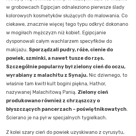
w grobowcach Egipcjan odnaleziono pierwsze ślady
kolorowych kosmetyków służących do malowania. Co
ciekawe, znacznie więcej tego typu odkryć dokonano
w mogiłach mężczyzn niż kobiet. Egipcjanie
dysponowali całym wachlarzem specyfików do
makijażu.
Sporządzali pudry, róże, cienie do
powiek, szminki, a nawet tusze do rzęs.
Szczególnie popularny był zielony cień do oczu,
wyrabiany z malachitu z Synaju.
Nic dziwnego, to
właśnie tam kwitł kult bogini piękna, Hathor,
nazywanej Malachitową Panią.
Zielony cień
produkowano również z chrząszczy o
błyszczących pancerzach – poświętnikowatych
.
Ścierano je na pył w specjalnych tygielkach.
Z kolei szary cień do powiek uzyskiwano z cyrusytu,