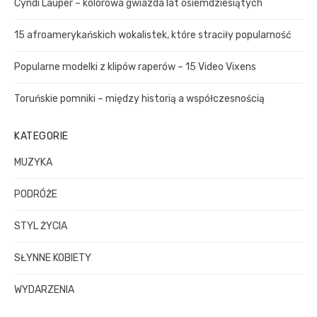
Cyndi Lauper – kolorowa gwiazda lat osiemdziesiątych
o
r
15 afroamerykańskich wokalistek, które straciły popularność
:
Popularne modelki z klipów raperów – 15 Video Vixens
Toruńskie pomniki – między historią a współczesnością
KATEGORIE
MUZYKA
PODRÓŻE
STYL ŻYCIA
SŁYNNE KOBIETY
WYDARZENIA