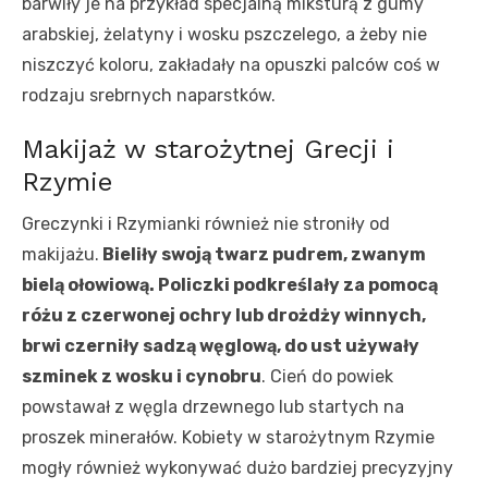
barwiły je na przykład specjalną miksturą z gumy
arabskiej, żelatyny i wosku pszczelego, a żeby nie
niszczyć koloru, zakładały na opuszki palców coś w
rodzaju srebrnych naparstków.
Makijaż w starożytnej Grecji i
Rzymie
Greczynki i Rzymianki również nie stroniły od
makijażu.
Bieliły swoją twarz pudrem, zwanym
bielą ołowiową. Policzki podkreślały za pomocą
różu z czerwonej ochry lub drożdży winnych,
brwi czerniły sadzą węglową, do ust używały
szminek z wosku i cynobru
. Cień do powiek
powstawał z węgla drzewnego lub startych na
proszek minerałów. Kobiety w starożytnym Rzymie
mogły również wykonywać dużo bardziej precyzyjny