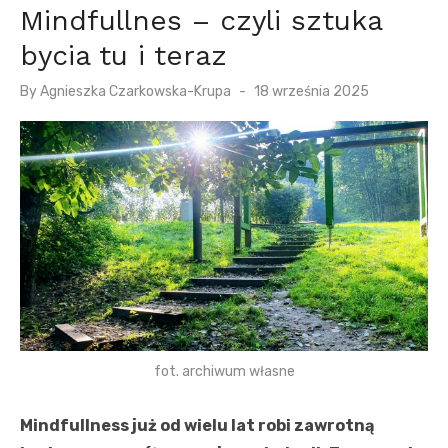
Mindfullnes – czyli sztuka
bycia tu i teraz
P
By
Agnieszka Czarkowska-Krupa
18 września 2025
o
s
t
e
d
o
n
fot. archiwum własne
Mindfullness już od wielu lat robi zawrotną