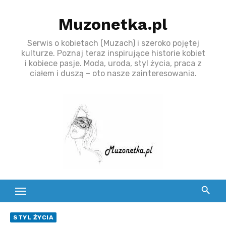
S
Muzonetka.pl
k
i
Serwis o kobietach (Muzach) i szeroko pojętej
p
kulturze. Poznaj teraz inspirujące historie kobiet
t
i kobiece pasje. Moda, uroda, styl życia, praca z
ciałem i duszą – oto nasze zainteresowania.
o
c
o
n
t
e
n
t
STYL ŻYCIA