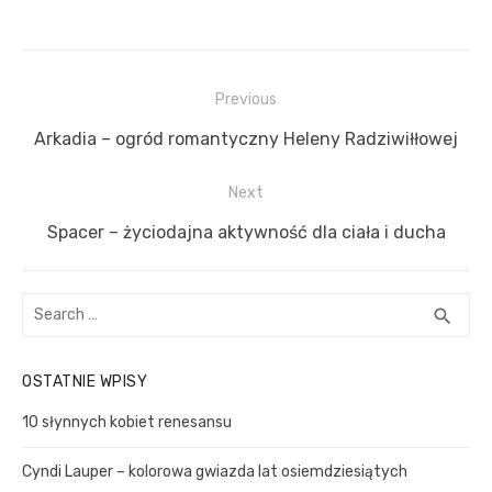
N
Previous
a
P
Arkadia – ogród romantyczny Heleny Radziwiłłowej
w
r
i
Next
e
g
v
N
Spacer – życiodajna aktywność dla ciała i ducha
a
i
e
c
o
x
S
S
search
u
t
j
e
E
s
p
a
a
A
OSTATNIE WPISY
p
R
r
o
w
C
c
o
s
p
10 słynnych kobiet renesansu
H
h
s
t
i
f
Cyndi Lauper – kolorowa gwiazda lat osiemdziesiątych
t
:
o