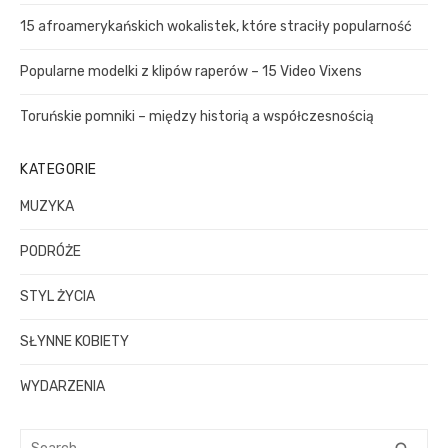
s
:
r
u
15 afroamerykańskich wokalistek, które straciły popularność
:
Popularne modelki z klipów raperów – 15 Video Vixens
Toruńskie pomniki – między historią a współczesnością
KATEGORIE
MUZYKA
PODRÓŻE
STYL ŻYCIA
SŁYNNE KOBIETY
WYDARZENIA
S