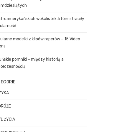
emdziesiątych
afroamerykańskich wokalistek, które straciły
ularność
ularne modelki z klipów raperów – 15 Video
ens
uńskie pomniki – między historią a
ółczesnością
TEGORIE
ZYKA
DRÓŻE
L ŻYCIA