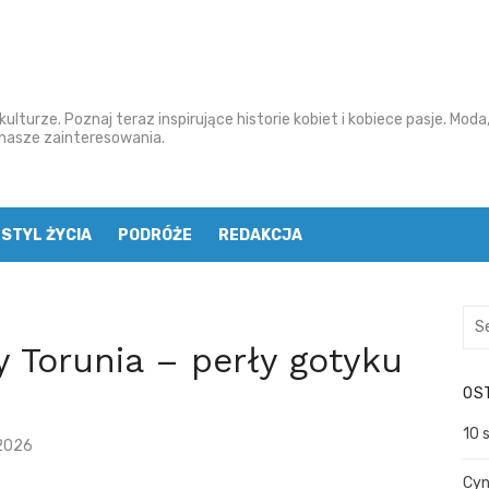
ulturze. Poznaj teraz inspirujące historie kobiet i kobiece pasje. Moda
o nasze zainteresowania.
STYL ŻYCIA
PODRÓŻE
REDAKCJA
S
e
 Torunia – perły gotyku
a
OS
r
c
10 
2026
h
f
Cyn