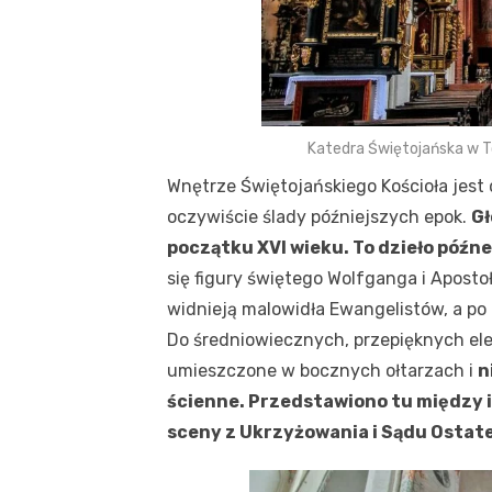
Katedra Świętojańska w T
Wnętrze Świętojańskiego Kościoła jest
oczywiście ślady późniejszych epok.
Gł
początku XVI wieku. To dzieło późn
się figury świętego Wolfganga i Aposto
widnieją malowidła Ewangelistów, a po
Do średniowiecznych, przepięknych ele
umieszczone w bocznych ołtarzach i
n
ścienne. Przedstawiono tu między i
sceny z Ukrzyżowania i Sądu Ostat