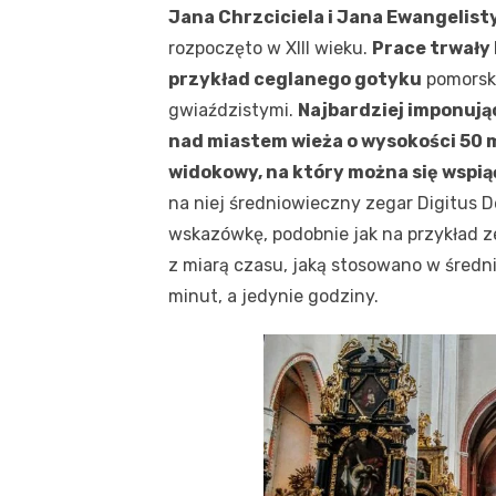
Jana Chrzciciela i Jana Ewangelisty
rozpoczęto w XIII wieku.
Prace trwały 
przykład ceglanego gotyku
pomorski
gwiaździstymi.
Najbardziej imponując
nad miastem wieża o wysokości 50 
widokowy, na który można się wspią
na niej średniowieczny zegar Digitus D
wskazówkę, podobnie jak na przykład ze
z miarą czasu, jaką stosowano w średn
minut, a jedynie godziny.