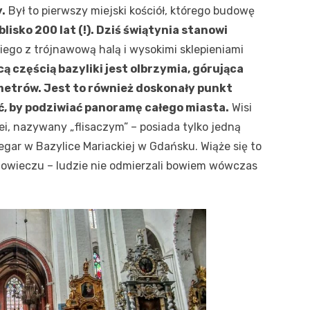
.
Był to pierwszy miejski kościół, którego budowę
blisko 200 lat (!). Dziś świątynia stanowi
ego z trójnawową halą i wysokimi sklepieniami
ą częścią bazyliki jest olbrzymia, górująca
metrów. Jest to również doskonały punkt
ć, by podziwiać panoramę całego miasta.
Wisi
ei, nazywany „flisaczym” – posiada tylko jedną
gar w Bazylice Mariackiej w Gdańsku. Wiąże się to
iowieczu – ludzie nie odmierzali bowiem wówczas