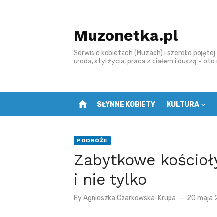
S
k
Muzonetka.pl
i
p
Serwis o kobietach (Muzach) i szeroko pojętej k
t
uroda, styl życia, praca z ciałem i duszą – ot
o
c
o
home
SŁYNNE KOBIETY
KULTURA
n
t
e
PODRÓŻE
n
Zabytkowe kościoły
t
i nie tylko
P
By
Agnieszka Czarkowska-Krupa
20 maja 
o
s