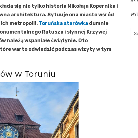
SŁY
kłada się nie tylko historia Mikołaja Kopernika i
owna architektura. Sytuuje ona miasto wśród
WY
ich metropolii.
Toruńska starówka
dumnie
S
monumentalnego Ratusza i słynnej Krzywej
e
w należą wspaniałe świątynie. Oto
a
 które warto odwiedzić podczas wizyty w tym
r
c
h
nów w Toruniu
f
o
r
: