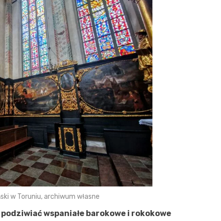
ński w Toruniu, archiwum własne
podziwiać wspaniałe barokowe i rokokowe