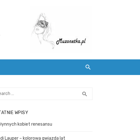
,
S
search
E
A
TATNIE WPISY
R
C
słynnych kobiet renesansu
H
di Lauper – kolorowa gwiazda lat