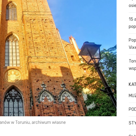
o
osi
r
:
15 
pop
Pop
Vix
Tor
wsp
KA
MU
PO
anów w Toruniu, archiwum własne
STY