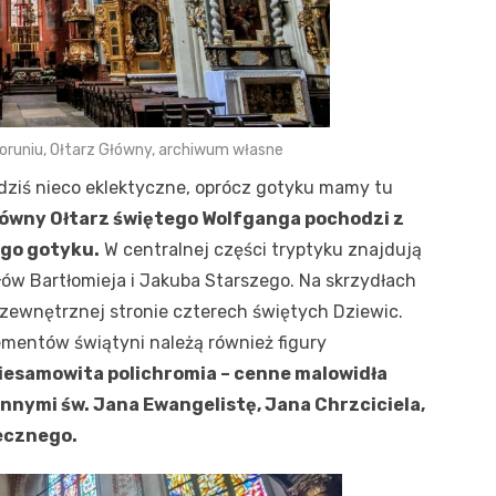
oruniu, Ołtarz Główny, archiwum własne
 dziś nieco eklektyczne, oprócz gotyku mamy tu
ówny Ołtarz świętego Wolfganga pochodzi z
ego gotyku.
W centralnej części tryptyku znajdują
łów Bartłomieja i Jakuba Starszego. Na skrzydłach
 zewnętrznej stronie czterech świętych Dziewic.
mentów świątyni należą również figury
iesamowita polichromia – cenne malowidła
nnymi św. Jana Ewangelistę, Jana Chrzciciela,
ecznego.