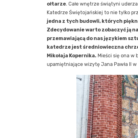
ołtarze
. Całe wnętrze świątyni uder
Katedrze Świętojańskiej to nie tylko p
jedna z tych budowli, których pięk
Zdecydowanie warto zobaczyć ją na
przemawiającą do nas językiem sztu
katedrze jest średniowieczna chrzc
Mikołaja Kopernika.
Mieści się ona w b
upamiętniające wizytę Jana Pawła II w