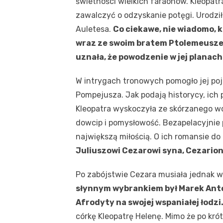
świetności wielkich faraonów. Kleopatra
zawalczyć o odzyskanie potęgi. Urodziła
Auletesa.
Co ciekawe, nie wiadomo, kt
wraz ze swoim bratem Ptolemeuszem
uznała, że powodzenie w jej planac
W intrygach tronowych pomogło jej poj
Pompejusza. Jak podają historycy, ich 
Kleopatra wyskoczyła ze skórzanego w
dowcip i pomysłowość. Bezapelacyjnie p
największą miłością. O ich romansie do 
Juliuszowi Cezarowi syna, Cezarion
Po zabójstwie Cezara musiała jednak w
słynnym wybrankiem był Marek Anto
Afrodyty na swojej wspaniałej łodzi
córkę Kleopatrę Helenę. Mimo że po kró