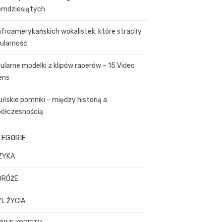
emdziesiątych
afroamerykańskich wokalistek, które straciły
ularność
ularne modelki z klipów raperów – 15 Video
ens
uńskie pomniki – między historią a
ółczesnością
TEGORIE
ZYKA
DRÓŻE
L ŻYCIA