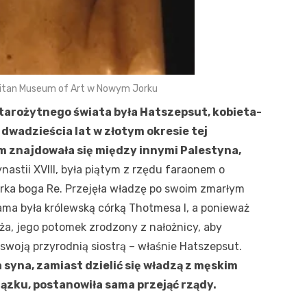
litan Museum of Art w Nowym Jorku
tarożytnego świata była Hatszepsut, kobieta-
dwadzieścia lat w złotym okresie tej
em znajdowała się między innymi Palestyna,
nastii XVIII, była piątym z rzędu faraonem o
órka boga Re. Przejęła władzę po swoim zmarłym
Sama była królewską córką Thotmesa I, a ponieważ
oża, jego potomek zrodzony z nałożnicy, aby
swoją przyrodnią siostrą – właśnie Hatszepsut.
 syna, zamiast dzielić się władzą z męskim
ązku, postanowiła sama przejąć rządy.