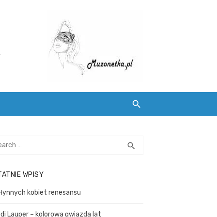
,
S
search
E
A
TATNIE WPISY
R
C
słynnych kobiet renesansu
H
di Lauper – kolorowa gwiazda lat