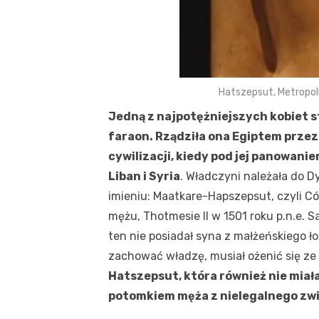
Hatszepsut, Metropo
Jedną z najpotężniejszych kobiet s
faraon. Rządziła ona Egiptem przez 
cywilizacji, kiedy pod jej panowani
Liban i Syria
. Władczyni należała do Dy
imieniu: Maatkare-Hapszepsut, czyli C
mężu, Thotmesie II w 1501 roku p.n.e. 
ten nie posiadał syna z małżeńskiego ł
zachować władzę, musiał ożenić się ze 
Hatszepsut, która również nie miała
potomkiem męża z nielegalnego zwi