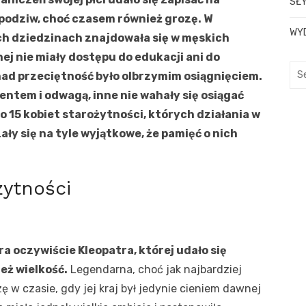
SŁY
 podziw, choć czasem również grozę. W
WY
ch dziedzinach znajdowała się w męskich
nej nie miały dostępu do edukacji ani do
S
onad przeciętność było olbrzymim osiągnięciem.
e
entem i odwagą, inne nie wahały się osiągać
a
o 15 kobiet starożytności, których działania w
r
ały się na tyle wyjątkowe, że pamięć o nich
c
h
f
żytności
o
r
:
a oczywiście Kleopatra, której udało się
ież wielkość.
Legendarna, choć jak najbardziej
ę w czasie, gdy jej kraj był jedynie cieniem dawnej