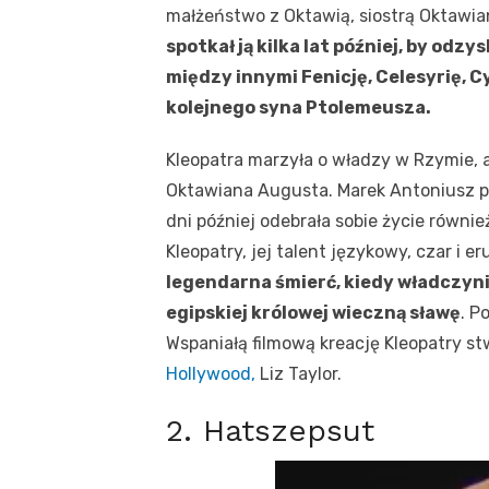
małżeństwo z Oktawią, siostrą Oktawia
spotkał ją kilka lat później, by odz
między innymi Fenicję, Celesyrię, Cy
kolejnego syna Ptolemeusza.
Kleopatra marzyła o władzy w Rzymie, 
Oktawiana Augusta. Marek Antoniusz pop
dni później odebrała sobie życie równie
Kleopatry, jej talent językowy, czar i er
legendarna śmierć, kiedy władczyn
egipskiej królowej wieczną sławę
. P
Wspaniałą filmową kreację Kleopatry st
Hollywood,
Liz Taylor.
2. Hatszepsut