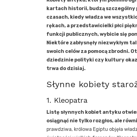
kartach historii, budzą szczególny
czasach, kiedy władza we wszystki
rękach, a przedstawicielki płci pięk
funkcji publicznych, wybicie się p
Niektóre zabłysnęły niezwykłym tal
swoich celów za pomocą zbrodni. Ot
dziedzinie polityki czy kultury okaz
trwa do dzisiaj.
Słynne kobiety staro
1. Kleopatra
Listę słynnych kobiet antyku otwier
osiągnąć nie tylko rozgłos, ale równ
prawdziwa, królowa Egiptu objęła władz