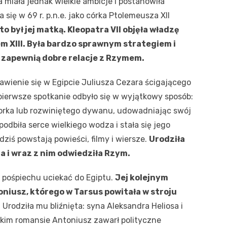
 miała jednak wielkie ambicje i postanowiła
 się w 69 r. p.n.e. jako córka Ptolemeusza XII
o był jej matką. Kleopatra VII objęła władzę
 XIII. Była bardzo sprawnym strategiem i
h zapewnią dobre relacje z Rzymem.
awienie się w Egipcie Juliusza Cezara ścigającego
pierwsze spotkanie odbyło się w wyjątkowy sposób:
orka lub rozwiniętego dywanu, udowadniając swój
odbiła serce wielkiego wodza i stała się jego
dziś powstają powieści, filmy i wiersze.
Urodziła
a i wraz z nim odwiedziła Rzym.
 pośpiechu uciekać do Egiptu.
Jej kolejnym
niusz, którego w Tarsus powitała w stroju
.
Urodziła mu bliźnięta: syna Aleksandra Heliosa i
tkim romansie Antoniusz zawarł polityczne