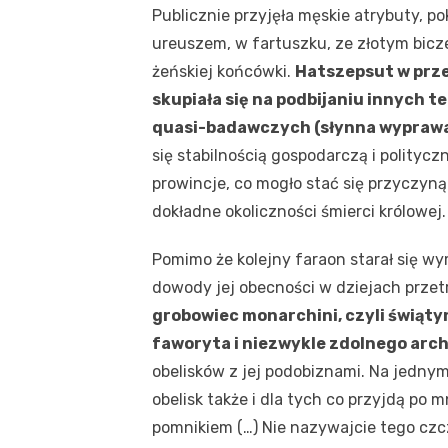
Publicznie przyjęła męskie atrybuty, p
ureuszem, w fartuszku, ze złotym bicze
żeńskiej końcówki.
Hatszepsut w prze
skupiała się na podbijaniu innych t
quasi-badawczych (słynna wyprawa 
się stabilnością gospodarczą i polityc
prowincje, co mogło stać się przyczyną
dokładne okoliczności śmierci królowej.
Pomimo że kolejny faraon starał się wy
dowody jej obecności w dziejach przet
grobowiec monarchini, czyli świątyn
faworyta i niezwykle zdolnego arc
obelisków z jej podobiznami. Na jedny
obelisk także i dla tych co przyjdą po 
pomnikiem (…) Nie nazywajcie tego czc