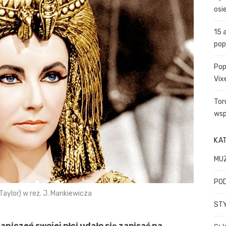
o
osi
r
:
15 
pop
Pop
Vix
Tor
wsp
KA
MU
PO
 Taylor) w reż. J. Mankiewicza
STY
niczeń swojej płci udało się zapisać na