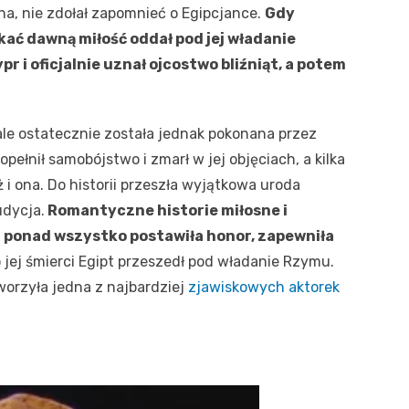
na, nie zdołał zapomnieć o Egipcjance.
Gdy
yskać dawną miłość oddał pod jej władanie
pr i oficjalnie uznał ojcostwo bliźniąt, a potem
ale ostatecznie została jednak pokonana przez
ełnił samobójstwo i zmarł w jej objęciach, a kilka
ż i ona. Do historii przeszła wyjątkowa uroda
udycja.
Romantyczne historie miłosne i
i ponad wszystko postawiła honor, zapewniła
o jej śmierci Egipt przeszedł pod władanie Rzymu.
worzyła jedna z najbardziej
zjawiskowych aktorek