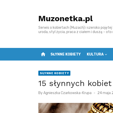
S
k
Muzonetka.pl
i
p
Serwis o kobietach (Muzach) i szeroko pojętej k
t
uroda, styl życia, praca z ciałem i duszą – ot
o
c
o
home
SŁYNNE KOBIETY
KULTURA
n
t
e
SŁYNNE KOBIETY
n
15 słynnych kobiet
t
P
By
Agnieszka Czarkowska-Krupa
24 maja 
o
s
t
e