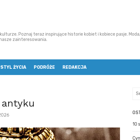
ulturze. Poznaj teraz inspirujące historie kobiet i kobiece pasje. Moda
o nasze zainteresowania.
STYL ŻYCIA
PODRÓŻE
REDAKCJA
S
e
 antyku
a
OS
r
2026
c
10 
h
f
Cyn