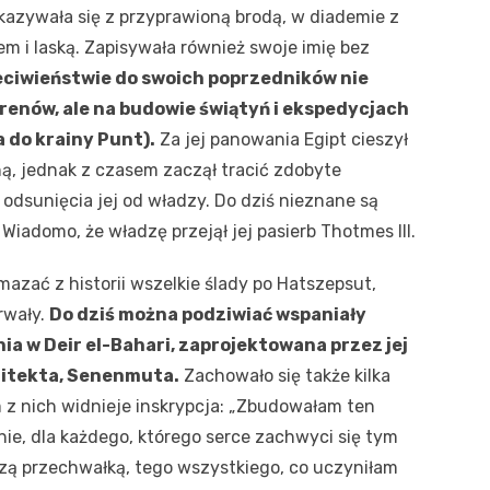
okazywała się z przyprawioną brodą, w diademie z
m i laską. Zapisywała również swoje imię bez
ciwieństwie do swoich poprzedników nie
erenów, ale na budowie świątyń i ekspedycjach
do krainy Punt).
Za jej panowania Egipt cieszył
zną, jednak z czasem zaczął tracić zdobyte
 odsunięcia jej od władzy. Do dziś nieznane są
 Wiadomo, że władzę przejął jej pasierb Thotmes III.
mazać z historii wszelkie ślady po Hatszepsut,
rwały.
Do dziś można podziwiać wspaniały
ia w Deir el-Bahari, zaprojektowana przez jej
hitekta, Senenmuta.
Zachowało się także kilka
m z nich widnieje inskrypcja: „Zbudowałam ten
mnie, dla każdego, którego serce zachwyci się tym
zą przechwałką, tego wszystkiego, co uczyniłam