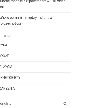
ularne modelki z klipów raperów – 15 Video
ens
uńskie pomniki – między historią a
ółczesnością
TEGORIE
ZYKA
DRÓŻE
L ŻYCIA
NNE KOBIETY
DARZENIA
rch
SEARCH
search