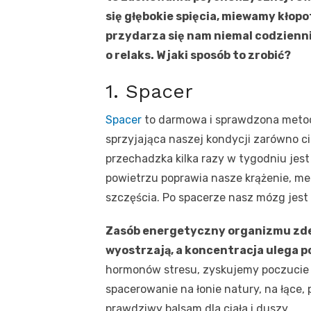
się głębokie spięcia, miewamy kłopo
przydarza się nam niemal codzienni
o relaks. W jaki sposób to zrobić?
1. Spacer
Spacer
to darmowa i sprawdzona metod
sprzyjająca naszej kondycji zarówno c
przechadzka kilka razy w tygodniu jes
powietrzu poprawia nasze krążenie, m
szczęścia. Po spacerze nasz mózg jest 
Zasób energetyczny organizmu zdec
wyostrzają, a koncentracja ulega p
hormonów stresu, zyskujemy poczucie sp
spacerowanie na łonie natury, na łące, p
prawdziwy balsam dla ciała i duszy.