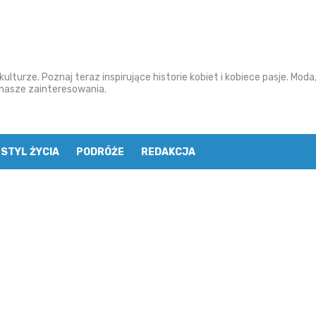
ulturze. Poznaj teraz inspirujące historie kobiet i kobiece pasje. Moda
o nasze zainteresowania.
STYL ŻYCIA
PODRÓŻE
REDAKCJA