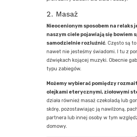
2. Masaż
Nieocenionym sposobem na relaks j
naszym ciele pojawiają się bowiem s
samodzielnie rozluźnić
. Często są t
nawet nie jesteśmy świadomi. I tu z p
dźwiękach kojącej muzyki. Obecnie gab
typu zabiegów.
Możemy wybierać pomiędzy rozmait
olejkami eterycznymi, ziołowymi s
działa również masaż czekoladą lub go
skórę, pozostawiając ją nawilżoną, pa
partnera lub innej osoby w tym względ
domowy.