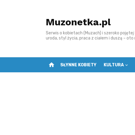
Skip
to
Muzonetka.pl
content
Serwis o kobietach (Muzach) i szeroko pojętej k
uroda, styl życia, praca z ciałem i duszą – ot
home
SŁYNNE KOBIETY
KULTURA