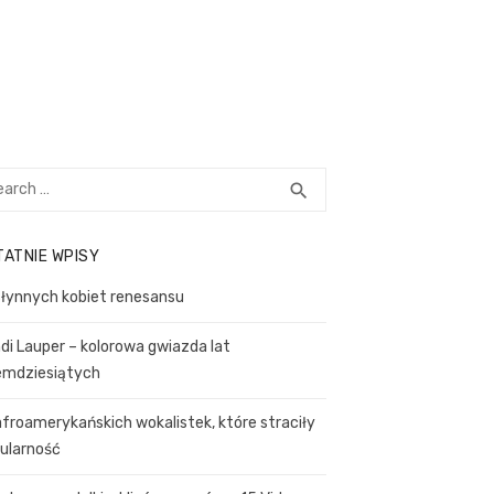
rch
SEARCH
search
TATNIE WPISY
słynnych kobiet renesansu
di Lauper – kolorowa gwiazda lat
emdziesiątych
afroamerykańskich wokalistek, które straciły
ularność