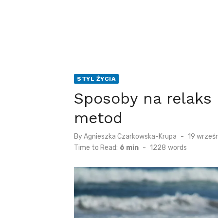
STYL ŻYCIA
Sposoby na relaks
metod
Posted
By
Agnieszka Czarkowska-Krupa
19 wrześ
on
Time to Read:
6 min
-
1228
words