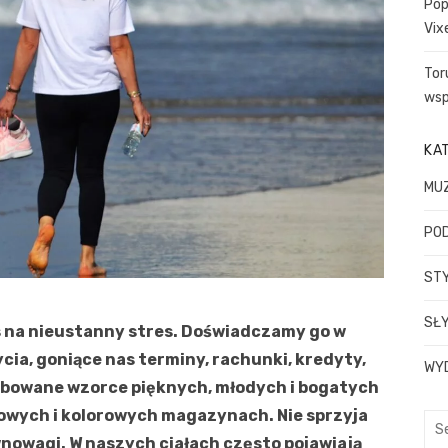
Pop
Vix
Tor
wsp
KA
MU
PO
STY
SŁY
s na nieustanny stres. Doświadczamy go w
cia, goniące nas terminy, rachunki, kredyty,
WY
rubowane wzorce pięknych, młodych i bogatych
owych i kolorowych magazynach. Nie sprzyja
Sea
nowagi. W naszych ciałach często pojawiają
for: