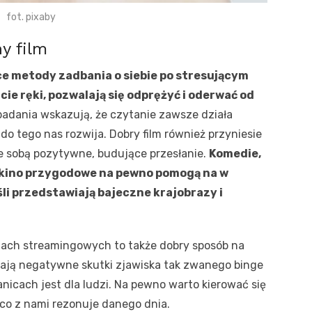
fot. pixaby
y film
jące metody zadbania o siebie po stresującym
ie ręki, pozwalają się odprężyć i oderwać od
adania wskazują, że czytanie zawsze działa
do tego nas rozwija. Dobry film również przyniesie
ze sobą pozytywne, budujące przesłanie.
Komedie,
zy kino przygodowe na pewno pomogą na w
śli przedstawiają bajeczne krajobrazy i
mach streamingowych to także dobry sposób na
ają negatywne skutki zjawiska tak zwanego binge
icach jest dla ludzi. Na pewno warto kierować się
 co z nami rezonuje danego dnia.