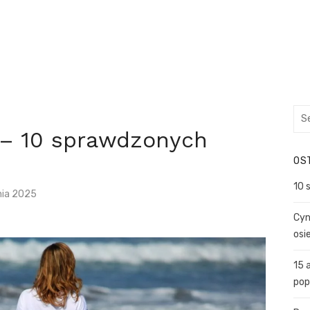
Sea
for:
 – 10 sprawdzonych
OS
10 
nia 2025
Cyn
osi
15 
pop