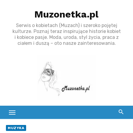
S
Muzonetka.pl
k
i
Serwis o kobietach (Muzach) i szeroko pojętej
p
kulturze. Poznaj teraz inspirujące historie kobiet
t
i kobiece pasje. Moda, uroda, styl życia, praca z
ciałem i duszą – oto nasze zainteresowania.
o
c
o
n
t
e
n
t
MUZYKA