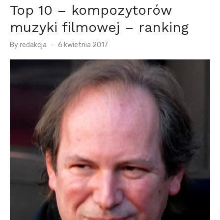
Top 10 – kompozytorów
muzyki filmowej – ranking
P
By
redakcja
6 kwietnia 2017
o
s
t
e
d
o
n