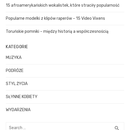
r
15 afroamerykańskich wokalistek, które straciły popularność
:
Popularne modelki z klipów raperów – 15 Video Vixens
Toruńskie pomniki – między historią a współczesnością
KATEGORIE
MUZYKA
PODRÓŻE
STYL ŻYCIA
SŁYNNE KOBIETY
WYDARZENIA
S
S
search