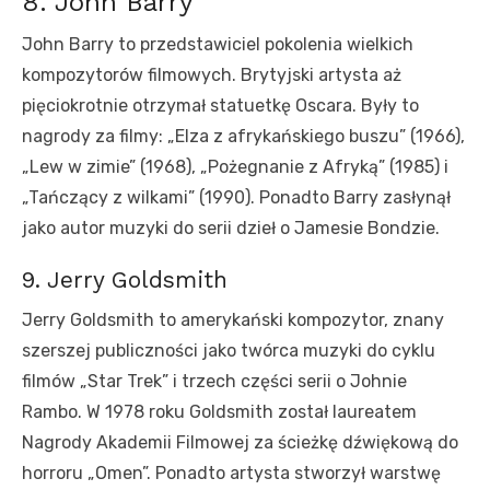
8. John Barry
John Barry to przedstawiciel pokolenia wielkich
kompozytorów filmowych. Brytyjski artysta aż
pięciokrotnie otrzymał statuetkę Oscara. Były to
nagrody za filmy: „Elza z afrykańskiego buszu” (1966),
„Lew w zimie” (1968), „Pożegnanie z Afryką” (1985) i
„Tańczący z wilkami” (1990). Ponadto Barry zasłynął
jako autor muzyki do serii dzieł o Jamesie Bondzie.
9. Jerry Goldsmith
Jerry Goldsmith to amerykański kompozytor, znany
szerszej publiczności jako twórca muzyki do cyklu
filmów „Star Trek” i trzech części serii o Johnie
Rambo. W 1978 roku Goldsmith został laureatem
Nagrody Akademii Filmowej za ścieżkę dźwiękową do
horroru „Omen”. Ponadto artysta stworzył warstwę