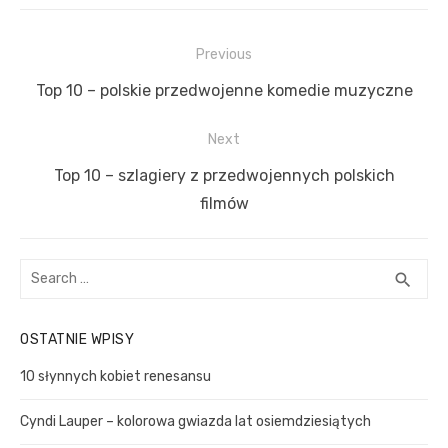
N
Previous
a
P
Top 10 – polskie przedwojenne komedie muzyczne
w
r
i
Next
e
g
v
N
Top 10 – szlagiery z przedwojennych polskich
a
i
e
filmów
c
o
x
u
t
j
S
S
search
s
p
a
e
E
p
o
a
w
A
OSTATNIE WPISY
o
R
r
s
p
C
c
s
t
10 słynnych kobiet renesansu
i
H
h
t
:
s
f
Cyndi Lauper – kolorowa gwiazda lat osiemdziesiątych
:
o
u