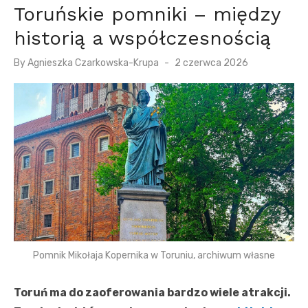
Toruńskie pomniki – między
historią a współczesnością
P
By
Agnieszka Czarkowska-Krupa
2 czerwca 2026
o
s
t
e
d
o
n
Pomnik Mikołaja Kopernika w Toruniu, archiwum własne
Toruń ma do zaoferowania bardzo wiele atrakcji.