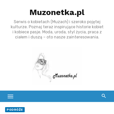
S
Muzonetka.pl
k
i
Serwis o kobietach (Muzach) i szeroko pojętej
p
kulturze. Poznaj teraz inspirujące historie kobiet
t
i kobiece pasje. Moda, uroda, styl życia, praca z
ciałem i duszą – oto nasze zainteresowania.
o
c
o
n
t
e
n
t
PODRÓŻE