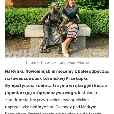
Toruńska Przekupka, archiwum własne
Na Rynku Nowomiejskim możemy z kolei odpocząć
na ławeczce obok toruńskiej Przekupki.
Sympatyczna kobieta trzyma w ręku gęś i kosz z
jajami, a u jej stóp spoczywa waga.
Instalacja
znajduje się tuż przy kościele ewangelickim,
naprzeciwko historycznej Gospody pod Modrym