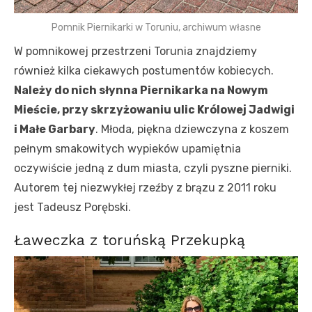
Pomnik Piernikarki w Toruniu, archiwum własne
W pomnikowej przestrzeni Torunia znajdziemy
również kilka ciekawych postumentów kobiecych.
Należy do nich słynna Piernikarka na Nowym
Mieście, przy skrzyżowaniu ulic Królowej Jadwigi
i Małe Garbary
. Młoda, piękna dziewczyna z koszem
pełnym smakowitych wypieków upamiętnia
oczywiście jedną z dum miasta, czyli pyszne pierniki.
Autorem tej niezwykłej rzeźby z brązu z 2011 roku
jest Tadeusz Porębski.
Ławeczka z toruńską Przekupką