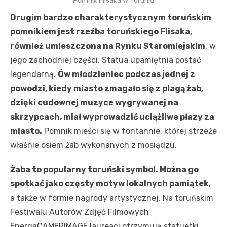
Pomnik Flisaka w Toruniu
Drugim bardzo charakterystycznym toruńskim
pomnikiem jest rzeźba toruńskiego Flisaka,
również umieszczona na Rynku Staromiejskim
, w
jego zachodniej części. Statua upamiętnia postać
legendarną.
Ów młodzieniec podczas jednej z
powodzi, kiedy miasto zmagało się z plagą żab,
dzięki cudownej muzyce wygrywanej na
skrzypcach, miał wyprowadzić uciążliwe płazy za
miasto.
Pomnik mieści się w fontannie, której strzeże
właśnie osiem żab wykonanych z mosiądzu.
Żaba to popularny toruński symbol. Można go
spotkać jako częsty motyw lokalnych pamiątek
,
a także w formie nagrody artystycznej. Na toruńskim
Festiwalu Autorów Zdjęć Filmowych
EnergaCAMERIMAGE laureaci otrzymują statuetki