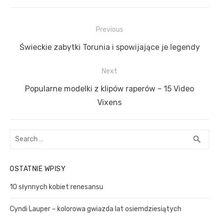
N
Previous
a
P
Świeckie zabytki Torunia i spowijające je legendy
w
r
i
Next
e
g
v
N
Popularne modelki z klipów raperów – 15 Video
a
i
e
Vixens
c
o
x
u
t
j
S
S
search
s
p
a
e
E
p
o
a
w
A
OSTATNIE WPISY
o
R
r
s
p
C
c
s
t
10 słynnych kobiet renesansu
i
H
h
t
:
s
f
Cyndi Lauper – kolorowa gwiazda lat osiemdziesiątych
:
o