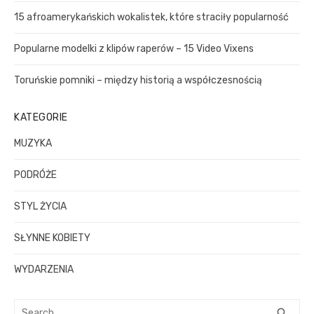
u
r
15 afroamerykańskich wokalistek, które straciły popularność
:
Popularne modelki z klipów raperów – 15 Video Vixens
Toruńskie pomniki – między historią a współczesnością
KATEGORIE
MUZYKA
PODRÓŻE
STYL ŻYCIA
SŁYNNE KOBIETY
WYDARZENIA
S
S
search