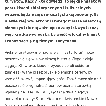
turystów. Każdy, kto odwiedzi to piękne miasto w
poszukiwaniu historycznych i kulturalnych
wrażeń, będzie się czuł usatysfakcjonowany. Na
niewielkiej powierzchni starego miasta mieszczą
się wszystkie najważniejsze zabytki, wystarczy
więc krótka wycieczka, by wejść w lokalny klimat
i zapoznać się z głównymi zabytkami.
Piękne, usytuowane nad Wisłą, miasto Toruń może
poszczycić się wielowiekową historią. Jego dzieje
sięgają XIII wieku, kiedy Krzyżacy obrali sobie te
zamieszkiwane przez pruskie plemiona tereny, by
wznieść tu swój imponujący gród. Toruń może się dziś
poszczycić oryginalną średniowieczną starówką
wpisaną na listę UNESCO, łączącą dwa niegdyś
oddzielne osady: Stare Miasto nadwiślańskie i Nowe
Miasto z Rynkiem Nowomiejskim. Już podczas