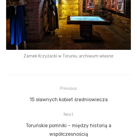
Zamek Krzyżacki w Toruniu, archiwum własne
N
Previous
a
P
15 sławnych kobiet średniowiecza
w
r
i
Next
e
g
v
N
Toruńskie pomniki – między historią a
a
i
e
współczesnością