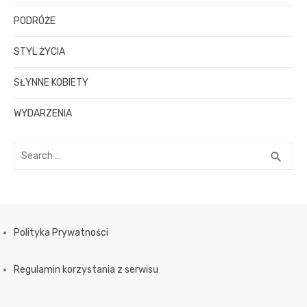
PODRÓŻE
STYL ŻYCIA
SŁYNNE KOBIETY
WYDARZENIA
S
S
search
e
E
a
A
R
r
C
c
H
h
Polityka Prywatności
f
o
Regulamin korzystania z serwisu
r
: