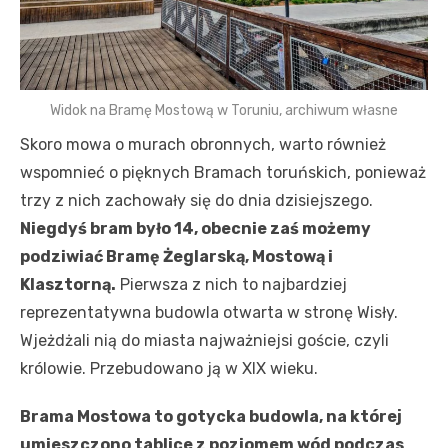
Widok na Bramę Mostową w Toruniu, archiwum własne
Skoro mowa o murach obronnych, warto również
wspomnieć o pięknych Bramach toruńskich, ponieważ
trzy z nich zachowały się do dnia dzisiejszego.
Niegdyś bram było 14, obecnie zaś możemy
podziwiać Bramę Żeglarską, Mostową i
Klasztorną.
Pierwsza z nich to najbardziej
reprezentatywna budowla otwarta w stronę Wisły.
Wjeżdżali nią do miasta najważniejsi goście, czyli
królowie. Przebudowano ją w XIX wieku.
Brama Mostowa to gotycka budowla, na której
umieszczono tablice z poziomem wód podczas