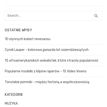
c
o
x
u
t
j
S
S
search
s
p
a
e
E
p
o
a
w
A
OSTATNIE WPISY
o
R
r
s
p
C
c
s
t
10 słynnych kobiet renesansu
i
H
h
t
:
s
f
Cyndi Lauper – kolorowa gwiazda lat osiemdziesiątych
:
o
u
r
15 afroamerykańskich wokalistek, które straciły popularność
:
Popularne modelki z klipów raperów – 15 Video Vixens
Toruńskie pomniki – między historią a współczesnością
KATEGORIE
MUZYKA