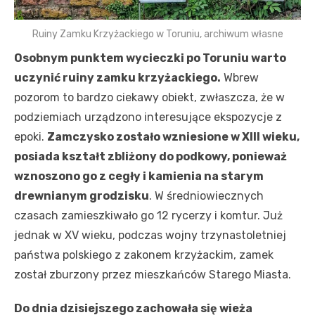
Ruiny Zamku Krzyżackiego w Toruniu, archiwum własne
Osobnym punktem wycieczki po Toruniu warto
uczynić ruiny zamku krzyżackiego.
Wbrew
pozorom to bardzo ciekawy obiekt, zwłaszcza, że w
podziemiach urządzono interesujące ekspozycje z
epoki.
Zamczysko zostało wzniesione w XIII wieku,
posiada kształt zbliżony do podkowy, ponieważ
wznoszono go z cegły i kamienia na starym
drewnianym grodzisku
. W średniowiecznych
czasach zamieszkiwało go 12 rycerzy i komtur. Już
jednak w XV wieku, podczas wojny trzynastoletniej
państwa polskiego z zakonem krzyżackim, zamek
został zburzony przez mieszkańców Starego Miasta.
Do dnia dzisiejszego zachowała się wieża