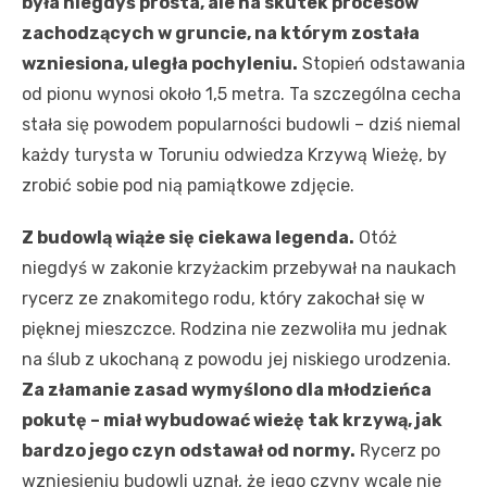
była niegdyś prosta, ale na skutek procesów
zachodzących w gruncie, na którym została
wzniesiona, uległa pochyleniu.
Stopień odstawania
od pionu wynosi około 1,5 metra. Ta szczególna cecha
stała się powodem popularności budowli – dziś niemal
każdy turysta w Toruniu odwiedza Krzywą Wieżę, by
zrobić sobie pod nią pamiątkowe zdjęcie.
Z budowlą wiąże się ciekawa legenda.
Otóż
niegdyś w zakonie krzyżackim przebywał na naukach
rycerz ze znakomitego rodu, który zakochał się w
pięknej mieszczce. Rodzina nie zezwoliła mu jednak
na ślub z ukochaną z powodu jej niskiego urodzenia.
Za złamanie zasad wymyślono dla młodzieńca
pokutę – miał wybudować wieżę tak krzywą, jak
bardzo jego czyn odstawał od normy.
Rycerz po
wzniesieniu budowli uznał, że jego czyny wcale nie