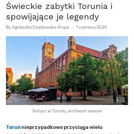
Świeckie zabytki Torunia i
spowijające je legendy
P
By
Agnieszka Czarkowska-Krupa
1 czerwca 2026
o
s
t
e
d
o
n
Ratusz w Toruniu, archiwum własne
Toruń
nieprzypadkowo przyciąga wielu