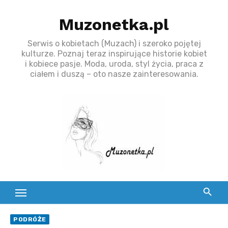
S
Muzonetka.pl
k
i
Serwis o kobietach (Muzach) i szeroko pojętej
p
kulturze. Poznaj teraz inspirujące historie kobiet
t
i kobiece pasje. Moda, uroda, styl życia, praca z
ciałem i duszą – oto nasze zainteresowania.
o
c
o
n
t
e
n
t
PODRÓŻE